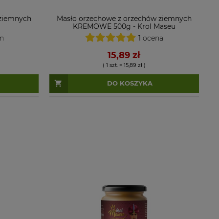
 ziemnych
Masło orzechowe z orzechów ziemnych
KREMOWE 500g - Krol Maseu
en
1 ocena
15,89 zł
( 1 szt. = 15,89 zł )
DO KOSZYKA