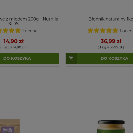
we z miodem 200g - Nutrilla
Błonnik naturalny 1k
KIDS
1 ocena
1 ocen
14,90 zł
36,99 zł
( 1 szt. = 14,90 zł )
( 1 kg = 36,99 zł )
DO KOSZYKA
DO KOSZYKA