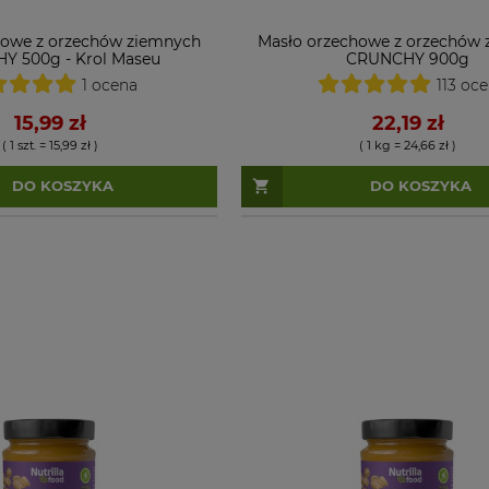
howe z orzechów ziemnych
Masło orzechowe z orzechów
Y 500g - Krol Maseu
CRUNCHY 900g
1 ocena
113 oc
15,99 zł
22,19 zł
( 1 szt. = 15,99 zł )
( 1 kg = 24,66 zł )
DO KOSZYKA
DO KOSZYKA