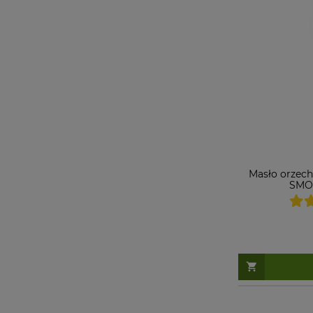
Masło orzec
SMOO