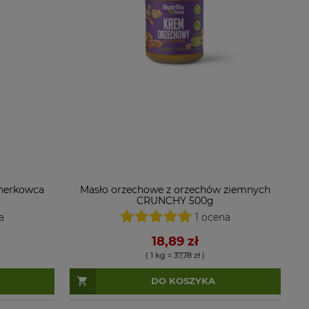
 nerkowca
Masło orzechowe z orzechów ziemnych
CRUNCHY 500g
a
1 ocena
18,89 zł
( 1 kg = 37,78 zł )
DO KOSZYKA