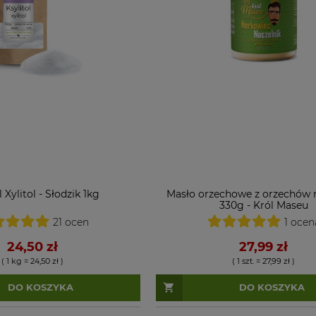
l Xylitol - Słodzik 1kg
Masło orzechowe z orzechów
330g - Król Maseu
21 ocen
1 ocen
24,50 zł
27,99 zł
( 1 kg = 24,50 zł )
( 1 szt. = 27,99 zł )
DO KOSZYKA
DO KOSZYKA