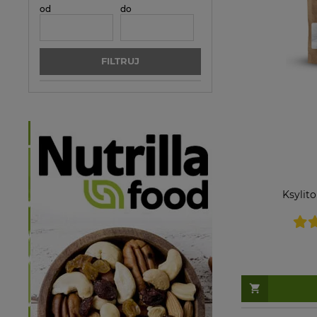
od
do
FILTRUJ
Ksylito