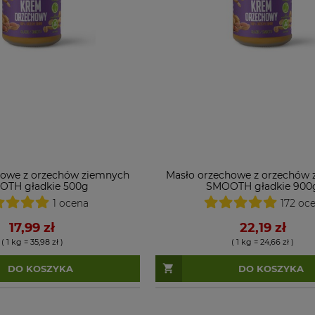
howe z orzechów ziemnych
Masło orzechowe z orzechów
TH gładkie 500g
SMOOTH gładkie 900
1 ocena
172 oc
17,99 zł
22,19 zł
( 1 kg = 35,98 zł )
( 1 kg = 24,66 zł )
DO KOSZYKA
DO KOSZYKA