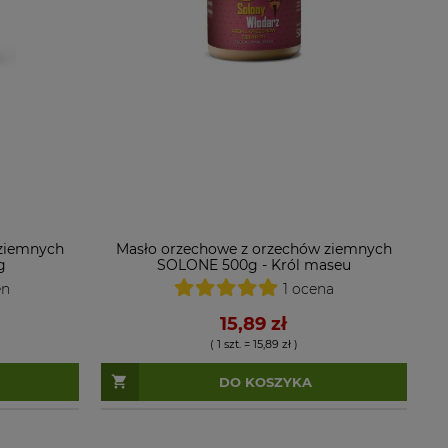
 ziemnych
Masło orzechowe z orzechów ziemnych
g
SOLONE 500g - Król maseu
en
1 ocena
15,89 zł
( 1 szt. = 15,89 zł )
DO KOSZYKA