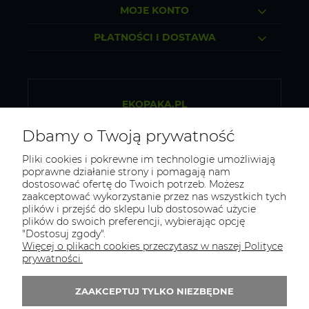
MOJE KONTO
PŁATNOŚCI I DOSTAWA
EKOPAKA.PL
Sklep internetowy ze zdrową żywnością
Dbamy o Twoją prywatność
Osiek 84b, 32-300 Olkusz
Pliki cookies i pokrewne im technologie umożliwiają
poprawne działanie strony i pomagają nam
NIP: 5130281419
dostosować ofertę do Twoich potrzeb. Możesz
zaakceptować wykorzystanie przez nas wszystkich tych
REGON: 523313151
plików i przejść do sklepu lub dostosować użycie
plików do swoich preferencji, wybierając opcję
Tel.:
796 434 468
"Dostosuj zgody".
E-mail:
biuro@ekopaka.pl
Więcej o plikach cookies przeczytasz w naszej Polityce
prywatności.
Zapisz się do 
newslettera
ZAAKCEPTUJ TYLKO NIEZBĘDNE
Zapisz się do newslletera i odbierz 5% rabatu