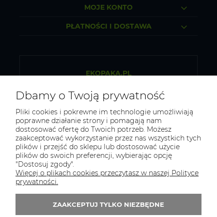
MOJE KONTO
PŁATNOŚCI I DOSTAWA
EKOPAKA.PL
Sklep internetowy ze zdrową żywnością
Dbamy o Twoją prywatność
Osiek 84b, 32-300 Olkusz
Pliki cookies i pokrewne im technologie umożliwiają
poprawne działanie strony i pomagają nam
NIP: 5130281419
dostosować ofertę do Twoich potrzeb. Możesz
zaakceptować wykorzystanie przez nas wszystkich tych
REGON: 523313151
plików i przejść do sklepu lub dostosować użycie
plików do swoich preferencji, wybierając opcję
Tel.:
796 434 468
"Dostosuj zgody".
E-mail:
biuro@ekopaka.pl
Więcej o plikach cookies przeczytasz w naszej Polityce
prywatności.
Zapisz się do 
newslettera
ZAAKCEPTUJ TYLKO NIEZBĘDNE
Zapisz się do newslletera i odbierz 5% rabatu