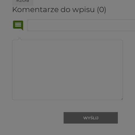
#zioła
Komentarze do wpisu (0)
Imię
i
nazwisko:
WYŚLIJ