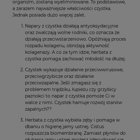
organizm, zostaną wyeliminowane.
To podstawowe,
a zarazem najważniejsze właściwości czystka.
Jednak posiada dużo więcej zalet.
Napary z czystka działają antyoksydacyjnie
oraz zwalczają wolne rodniki, co oznacza że
działają przeciwstarzeniowo. Opóźniają proces
rozpadu kolagenu, obniżają aktywność
kolagenazy. A co za tym idzie, herbata z
czystka pomaga zachować młodość na dłużej.
Czystek wykazuje działanie przeciwwirusowe,
przeciwgrzybicze oraz działanie
przeciwzapalne. Jeśli zmagasz się z
problemem trądziku, łupieżu czy grzybicy
paznokci to napar z czystka pomoże Ci w
walce z nimi. Czystek hamuje rozwój stanów
zapalnych??
Herbata z czystka wybiela zęby i pomaga w
dbaniu o higienę jamy ustnej. Cistus
rozpuszcza biomembranę. Zamiast płynów do
płukania jamy ustnej możesz zdecydować się