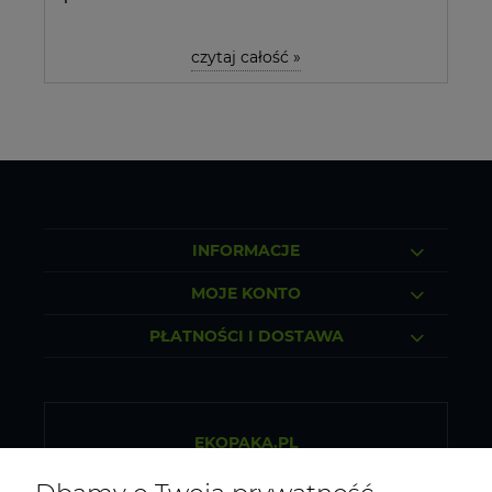
czytaj całość »
INFORMACJE
MOJE KONTO
PŁATNOŚCI I DOSTAWA
EKOPAKA.PL
Sklep internetowy ze zdrową żywnością