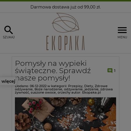
Darmowa dostawa
już od 99,00 zł.
SZUKAJ
MENU
Pomysły na wypieki
świąteczne. Sprawdź
1
nasze pomysły!
więcej
Dodano:
06-12-2022
w kategorii:
Przepisy
,
Diety
,
Zdrowe
odżywanie
,
Boże narodzenie
,
odżywianie
,
jedzenie
,
zdrowa
żywność
,
suszone owoce
,
orzechy
autor:
Ekopaka.pl