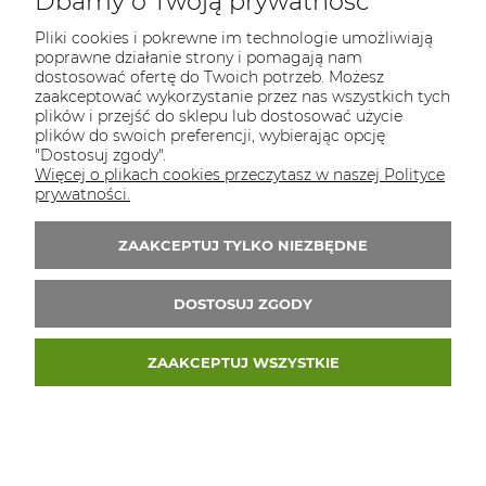
Dbamy o Twoją prywatność
Osiek 84b, 32-300 Olkusz
Pliki cookies i pokrewne im technologie umożliwiają
poprawne działanie strony i pomagają nam
NIP: 5130281419
dostosować ofertę do Twoich potrzeb. Możesz
zaakceptować wykorzystanie przez nas wszystkich tych
REGON: 523313151
plików i przejść do sklepu lub dostosować użycie
plików do swoich preferencji, wybierając opcję
Tel.:
796 434 468
"Dostosuj zgody".
E-mail:
biuro@ekopaka.pl
Więcej o plikach cookies przeczytasz w naszej Polityce
prywatności.
Zapisz się do 
newslettera
ZAAKCEPTUJ TYLKO NIEZBĘDNE
Zapisz się do newslletera i odbierz 5% rabatu
na pierwsze zakupy
DOSTOSUJ ZGODY
ZAAKCEPTUJ WSZYSTKIE
© 2026 ekopaka.pl. Wszelkie prawa zastrzeżone.
Styl graficzny ShopGadget.pl
Sklep internetowy
Shoper Premium