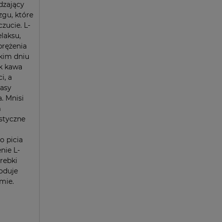
dzający
zgu, które
zucie. L-
elaksu,
prężenia
żkim dniu
k kawa
i, a
masy
. Mnisi
m
styczne
o picia
nie L-
orebki
oduje
mie.