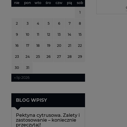
nie
pon
wto
śro
czw
pią
sob
1
2
3
4
5
6
7
8
9
10
11
12
13
14
15
16
17
18
19
20
21
22
23
24
25
26
27
28
29
30
31
« lip 2026
BLOG WPISY
Pektyna cytrusowa. Zalety i
zastosowanie – koniecznie
przeczytaj!