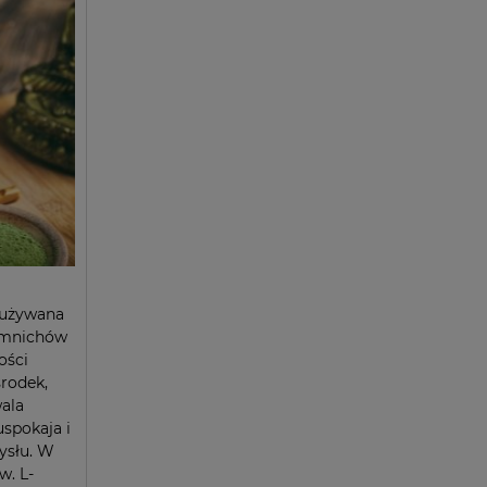
 używana
i mnichów
ości
środek,
wala
uspokaja i
ysłu. W
w. L-