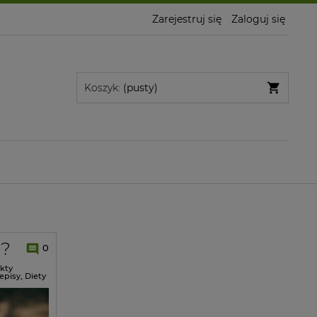
Zarejestruj się
Zaloguj się
Koszyk:
(pusty)
t
a?
0
kty
episy
,
Diety