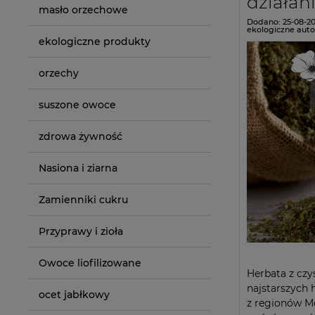
działan
masło orzechowe
Dodano:
25-08-2
ekologiczne
auto
ekologiczne produkty
orzechy
suszone owoce
zdrowa żywność
Nasiona i ziarna
Zamienniki cukru
Przyprawy i zioła
Owoce liofilizowane
Herbata z czys
najstarszych 
ocet jabłkowy
z regionów M