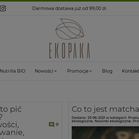
Darmowa dostawa
już od 99,00 zł.
Nutrilla BIO
Nowości
Promocje
Blog
Kontak
to pić
Co to jest match
?
Dodano:
23-06-2021
w kategorii:
Produ
ekologiczne
,
Nowinki ekologiczne
,
Prz
ości,
0
wanie,