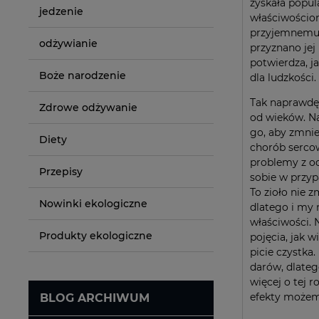
zyskała popul
jedzenie
właściwościo
przyjemnemu 
odżywianie
przyznano jej
potwierdza, 
Boże narodzenie
dla ludzkości.
Tak naprawdę
Zdrowe odżywanie
od wieków. Na
go, aby zmnie
Diety
chorób serco
problemy z od
Przepisy
sobie w przyp
To zioło nie z
Nowinki ekologiczne
dlatego i my
właściwości. 
Produkty ekologiczne
pojęcia, jak w
picie czystka
darów, dlateg
więcej o tej ro
efekty możem
BLOG ARCHIWUM