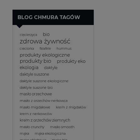
BLOG CHMURA TAGÓW
bio
ciecierzyca
zdrowa żywność
cieciorka
falafele
hummus
produkty ekologiczne
produkty bio
produkty eko
ekologia
daktyle
daktyle suszone
daktyle suszone ekologiczne
daktyle suszone bio
masło orzechowe
masło z orzechów nerkowca
masło migdałowe
krem z migdałów
krem z nerkowców
krem z orzechów ziemnych
masło crunchy
masło smooth
mąka
mąka ekologiczna
mąka chlebowa
mąka bio