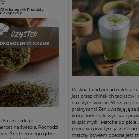
ie
022
w kategorii:
Produkty
r:
ekopaka.pl
Roślina ta od ponad milenium
jest przez chińskich taoistów 
na całym świecie. W szczególn
praktykanci Zen uważają ją za 
który doskonale wycisza i poz
tka jest jedną z
skupić myśli.
Matcha do picia
herbat na świecie. Pochodzi
poprawia przy tym jasność um
orza Śródziemnego gdzie
matchy bowiem obecna jest tz