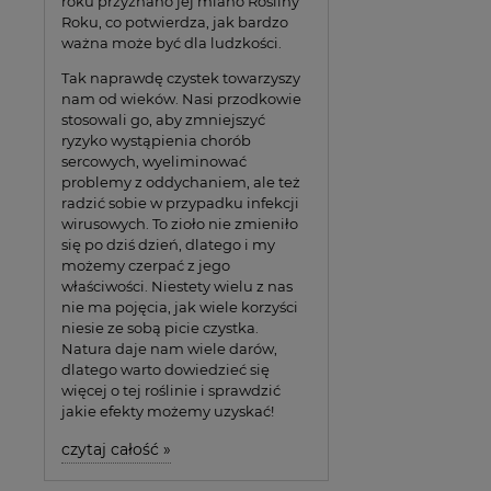
roku przyznano jej miano Rośliny
Roku, co potwierdza, jak bardzo
ważna może być dla ludzkości.
Tak naprawdę czystek towarzyszy
nam od wieków. Nasi przodkowie
stosowali go, aby zmniejszyć
ryzyko wystąpienia chorób
sercowych, wyeliminować
problemy z oddychaniem, ale też
radzić sobie w przypadku infekcji
wirusowych. To zioło nie zmieniło
się po dziś dzień, dlatego i my
możemy czerpać z jego
właściwości. Niestety wielu z nas
nie ma pojęcia, jak wiele korzyści
niesie ze sobą picie czystka.
Natura daje nam wiele darów,
dlatego warto dowiedzieć się
więcej o tej roślinie i sprawdzić
jakie efekty możemy uzyskać!
czytaj całość »