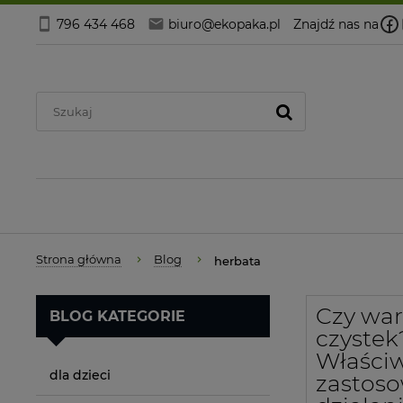
796 434 468
biuro@ekopaka.pl
Znajdź nas na
Strona główna
Blog
herbata
Czy war
BLOG KATEGORIE
czystek
Właściw
dla dzieci
zastoso