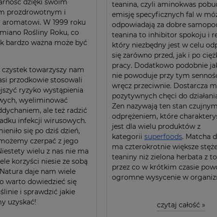
arność dzięki swoim
teanina, czyli aminokwas pobu
m prozdrowotnym i
emisję specyficznych fal w mó
aromatowi. W 1999 roku
odpowiadają za dobre samopoc
 miano Rośliny Roku, co
teanina to inhibitor spokoju i r
jak bardzo ważna może być
który niezbędny jest w celu od
się zarówno przed, jak i po cię
pracy. Dodatkowo podobnie ja
 czystek towarzyszy nam
nie powoduje przy tym sennośc
si przodkowie stosowali
wręcz przeciwnie. Dostarcza 
jszyć ryzyko wystąpienia
pozytywnych chęci do działania
wych, wyeliminować
Zen nazywają ten stan czujny
dychaniem, ale też radzić
odprężeniem, które charaktery
adku infekcji wirusowych.
jest dla wielu produktów z
mieniło się po dziś dzień,
kategorii
superfoods
. Matcha d
 możemy czerpać z jego
ma czterokrotnie większe stęże
Niestety wielu z nas nie ma
teaniny niż zielona herbata z t
iele korzyści niesie ze sobą
przez co w krótkim czasie pow
. Natura daje nam wiele
ogromne wysycenie w organiz
o warto dowiedzieć się
ślinie i sprawdzić jakie
y uzyskać!
czytaj całość »