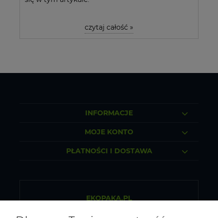
czytaj całość »
INFORMACJE
MOJE KONTO
PŁATNOŚCI I DOSTAWA
EKOPAKA.PL
Sklep internetowy ze zdrową żywnością