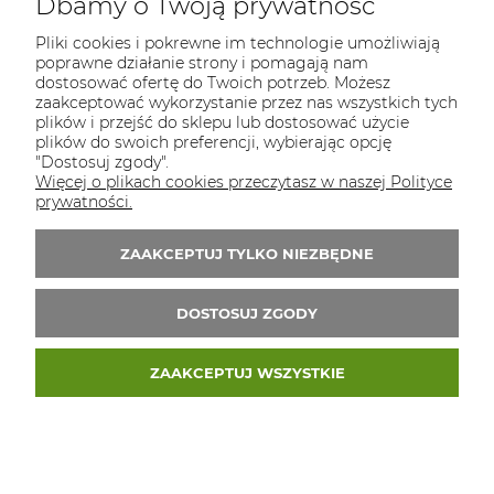
Dbamy o Twoją prywatność
Osiek 84b, 32-300 Olkusz
Pliki cookies i pokrewne im technologie umożliwiają
poprawne działanie strony i pomagają nam
NIP: 5130281419
dostosować ofertę do Twoich potrzeb. Możesz
zaakceptować wykorzystanie przez nas wszystkich tych
REGON: 523313151
plików i przejść do sklepu lub dostosować użycie
plików do swoich preferencji, wybierając opcję
Tel.:
796 434 468
"Dostosuj zgody".
E-mail:
biuro@ekopaka.pl
Więcej o plikach cookies przeczytasz w naszej Polityce
prywatności.
Zapisz się do 
newslettera
ZAAKCEPTUJ TYLKO NIEZBĘDNE
Zapisz się do newslletera i odbierz 5% rabatu
na pierwsze zakupy
DOSTOSUJ ZGODY
ZAAKCEPTUJ WSZYSTKIE
© 2026 ekopaka.pl. Wszelkie prawa zastrzeżone.
Styl graficzny ShopGadget.pl
Sklep internetowy
Shoper Premium