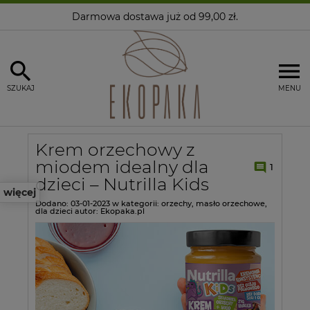
Darmowa dostawa
już od 99,00 zł.
SZUKAJ
MENU
Krem orzechowy z
miodem idealny dla
1
dzieci – Nutrilla Kids
więcej
Dodano:
03-01-2023
w kategorii:
orzechy
,
masło orzechowe
,
dla dzieci
autor:
Ekopaka.pl