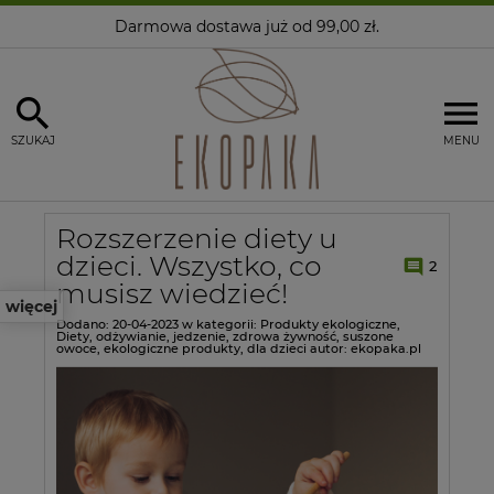
Darmowa dostawa
już od 99,00 zł.
SZUKAJ
MENU
Rozszerzenie diety u
dzieci. Wszystko, co
2
musisz wiedzieć!
więcej
Dodano:
20-04-2023
w kategorii:
Produkty ekologiczne
,
Diety
,
odżywianie
,
jedzenie
,
zdrowa żywność
,
suszone
owoce
,
ekologiczne produkty
,
dla dzieci
autor:
ekopaka.pl