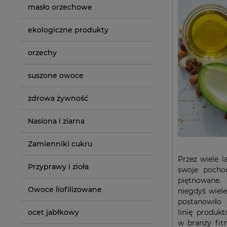
masło orzechowe
ekologiczne produkty
orzechy
suszone owoce
zdrowa żywność
Nasiona i ziarna
Zamienniki cukru
Przez wiele l
Przyprawy i zioła
swoje pochod
piętnowane
Owoce liofilizowane
niegdyś wiel
postanowiło
linię produk
ocet jabłkowy
w branży fitn