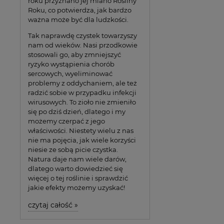
roku przyznano jej miano Rośliny
Roku, co potwierdza, jak bardzo
ważna może być dla ludzkości.
Tak naprawdę czystek towarzyszy
nam od wieków. Nasi przodkowie
stosowali go, aby zmniejszyć
ryzyko wystąpienia chorób
sercowych, wyeliminować
problemy z oddychaniem, ale też
radzić sobie w przypadku infekcji
wirusowych. To zioło nie zmieniło
się po dziś dzień, dlatego i my
możemy czerpać z jego
właściwości. Niestety wielu z nas
nie ma pojęcia, jak wiele korzyści
niesie ze sobą picie czystka.
Natura daje nam wiele darów,
dlatego warto dowiedzieć się
więcej o tej roślinie i sprawdzić
jakie efekty możemy uzyskać!
czytaj całość »