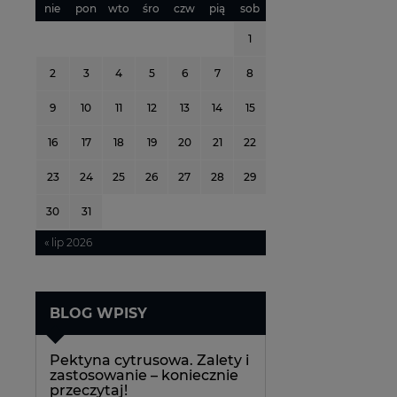
nie
pon
wto
śro
czw
pią
sob
1
2
3
4
5
6
7
8
9
10
11
12
13
14
15
16
17
18
19
20
21
22
23
24
25
26
27
28
29
30
31
« lip 2026
BLOG WPISY
Pektyna cytrusowa. Zalety i
zastosowanie – koniecznie
przeczytaj!