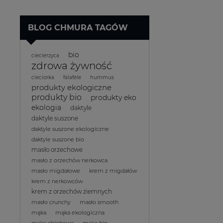
BLOG CHMURA TAGÓW
bio
ciecierzyca
zdrowa żywność
cieciorka
falafele
hummus
produkty ekologiczne
produkty bio
produkty eko
ekologia
daktyle
daktyle suszone
daktyle suszone ekologiczne
daktyle suszone bio
masło orzechowe
masło z orzechów nerkowca
masło migdałowe
krem z migdałów
krem z nerkowców
krem z orzechów ziemnych
masło crunchy
masło smooth
mąka
mąka ekologiczna
mąka chlebowa
mąka bio