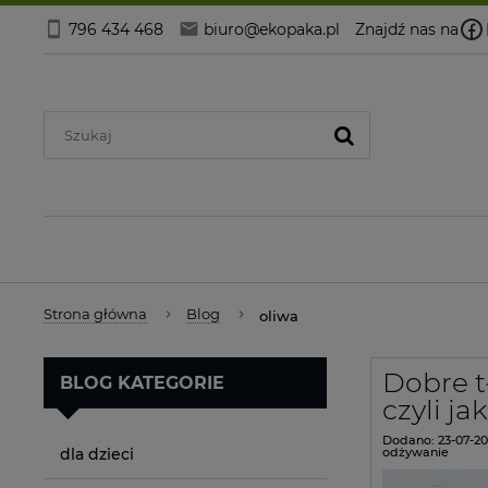
796 434 468
biuro@ekopaka.pl
Znajdź nas na
Strona główna
Blog
oliwa
Dobre t
BLOG KATEGORIE
czyli ja
Dodano:
23-07-20
dla dzieci
odżywanie