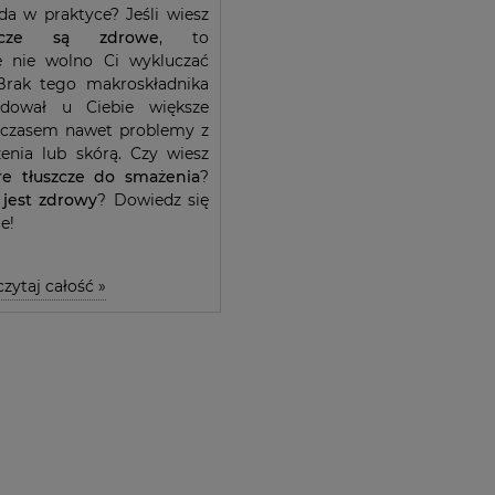
da w praktyce? Jeśli wiesz
szcze są zdrowe
, to
e nie wolno Ci wykluczać
 Brak tego makroskładnika
dował u Ciebie większe
 z czasem nawet problemy z
enia lub skórą. Czy wiesz
re tłuszcze do smażenia
?
 jest zdrowy
? Dowiedz się
e!
czytaj całość »