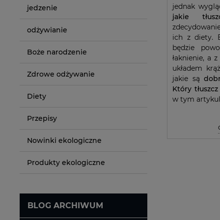
jednak wyglą
jedzenie
jakie tłu
zdecydowani
odżywianie
ich z diety.
będzie powo
Boże narodzenie
łaknienie, a
układem krąż
Zdrowe odżywanie
jakie są
dob
Który tłuszcz
Diety
w tym artykul
Przepisy
Nowinki ekologiczne
Produkty ekologiczne
BLOG ARCHIWUM