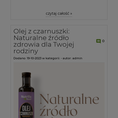
czytaj całość »
Olej z czarnuszki:
Naturalne źródło
0
zdrowia dla Twojej
rodziny
Dodano:
19-10-2023
w kategorii:
-
autor:
admin