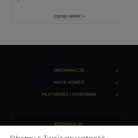
czytaj całość »
INFORMACJE
MOJE KONTO
PŁATNOŚCI I DOSTAWA
EKOPAKA.PL
Sklep internetowy ze zdrową żywnością