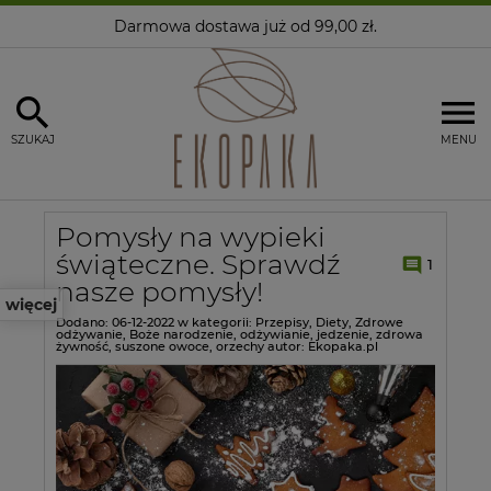
Darmowa dostawa
już od 99,00 zł.
SZUKAJ
MENU
Pomysły na wypieki
świąteczne. Sprawdź
1
nasze pomysły!
więcej
Dodano:
06-12-2022
w kategorii:
Przepisy
,
Diety
,
Zdrowe
odżywanie
,
Boże narodzenie
,
odżywianie
,
jedzenie
,
zdrowa
żywność
,
suszone owoce
,
orzechy
autor:
Ekopaka.pl