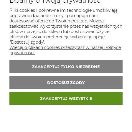
Dbamy o Twoją prywatność
Osiek 84b, 32-300 Olkusz
Pliki cookies i pokrewne im technologie umożliwiają
poprawne działanie strony i pomagają nam
NIP: 5130281419
dostosować ofertę do Twoich potrzeb. Możesz
zaakceptować wykorzystanie przez nas wszystkich tych
REGON: 523313151
plików i przejść do sklepu lub dostosować użycie
plików do swoich preferencji, wybierając opcję
Tel.:
796 434 468
"Dostosuj zgody".
E-mail:
biuro@ekopaka.pl
Więcej o plikach cookies przeczytasz w naszej Polityce
prywatności.
Zapisz się do 
newslettera
ZAAKCEPTUJ TYLKO NIEZBĘDNE
Zapisz się do newslletera i odbierz 5% rabatu
na pierwsze zakupy
DOSTOSUJ ZGODY
ZAAKCEPTUJ WSZYSTKIE
© 2026 ekopaka.pl. Wszelkie prawa zastrzeżone.
Styl graficzny ShopGadget.pl
Sklep internetowy
Shoper Premium