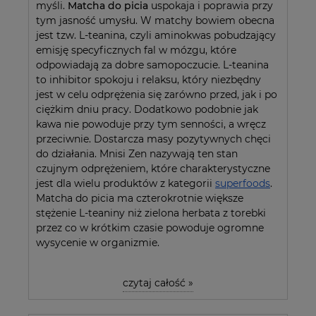
myśli.
Matcha do picia
uspokaja i poprawia przy
tym jasność umysłu. W matchy bowiem obecna
jest tzw. L-teanina, czyli aminokwas pobudzający
emisję specyficznych fal w mózgu, które
odpowiadają za dobre samopoczucie. L-teanina
to inhibitor spokoju i relaksu, który niezbędny
jest w celu odprężenia się zarówno przed, jak i po
ciężkim dniu pracy. Dodatkowo podobnie jak
kawa nie powoduje przy tym senności, a wręcz
przeciwnie. Dostarcza masy pozytywnych chęci
do działania. Mnisi Zen nazywają ten stan
czujnym odprężeniem, które charakterystyczne
jest dla wielu produktów z kategorii
superfoods
.
Matcha do picia ma czterokrotnie większe
stężenie L-teaniny niż zielona herbata z torebki
przez co w krótkim czasie powoduje ogromne
wysycenie w organizmie.
czytaj całość »