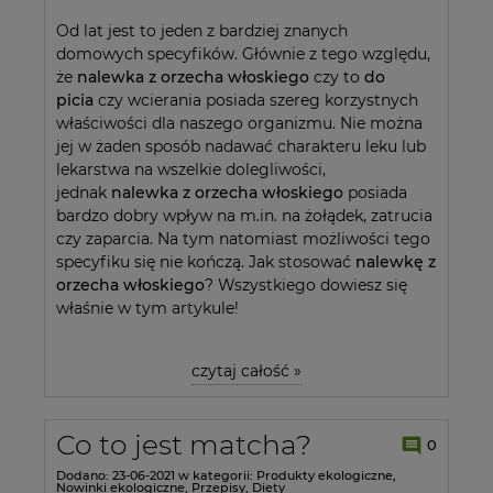
Od lat jest to jeden z bardziej znanych
domowych specyfików. Głównie z tego względu,
że
nalewka z orzecha włoskiego
czy to
do
picia
czy wcierania posiada szereg korzystnych
właściwości dla naszego organizmu. Nie można
jej w żaden sposób nadawać charakteru leku lub
lekarstwa na wszelkie dolegliwości,
jednak
nalewka z orzecha włoskiego
posiada
bardzo dobry wpływ na m.in. na żołądek, zatrucia
czy zaparcia. Na tym natomiast możliwości tego
specyfiku się nie kończą. Jak stosować
nalewkę z
orzecha włoskiego
? Wszystkiego dowiesz się
właśnie w tym artykule!
czytaj całość »
Co to jest matcha?
0
Dodano:
23-06-2021
w kategorii:
Produkty ekologiczne
,
Nowinki ekologiczne
,
Przepisy
,
Diety