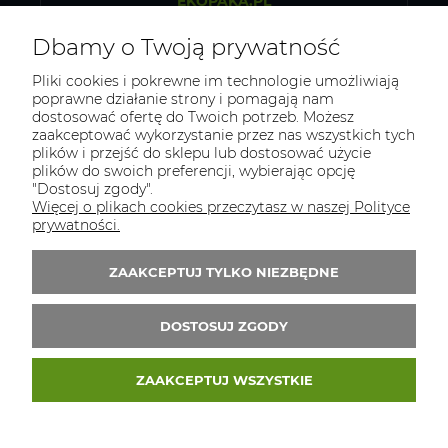
EKOPAKA.PL
Sklep internetowy ze zdrową żywnością
Dbamy o Twoją prywatność
Osiek 84b, 32-300 Olkusz
Pliki cookies i pokrewne im technologie umożliwiają
poprawne działanie strony i pomagają nam
NIP: 5130281419
dostosować ofertę do Twoich potrzeb. Możesz
zaakceptować wykorzystanie przez nas wszystkich tych
REGON: 523313151
plików i przejść do sklepu lub dostosować użycie
plików do swoich preferencji, wybierając opcję
Tel.:
796 434 468
"Dostosuj zgody".
E-mail:
biuro@ekopaka.pl
Więcej o plikach cookies przeczytasz w naszej Polityce
prywatności.
Zapisz się do 
newslettera
ZAAKCEPTUJ TYLKO NIEZBĘDNE
Zapisz się do newslletera i odbierz 5% rabatu
na pierwsze zakupy
DOSTOSUJ ZGODY
ZAAKCEPTUJ WSZYSTKIE
© 2026 ekopaka.pl. Wszelkie prawa zastrzeżone.