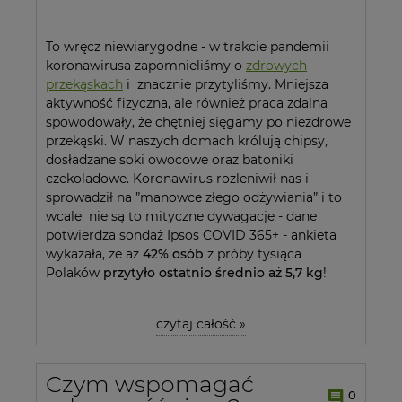
To wręcz niewiarygodne - w trakcie pandemii
koronawirusa zapomnieliśmy o
zdrowych
przekąskach
i znacznie przytyliśmy. Mniejsza
aktywność fizyczna, ale również praca zdalna
spowodowały, że chętniej sięgamy po niezdrowe
przekąski. W naszych domach królują chipsy,
dosładzane soki owocowe oraz batoniki
czekoladowe. Koronawirus rozleniwił nas i
sprowadził na ”manowce złego odżywiania” i to
wcale nie są to mityczne dywagacje - dane
potwierdza sondaż Ipsos COVID 365+ - ankieta
wykazała, że aż
42% osób
z próby tysiąca
Polaków
przytyło ostatnio średnio aż 5,7 kg
!
czytaj całość »
Czym wspomagać
0