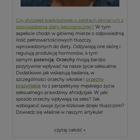
Czy słyszałeś kiedykolwiek o zaletach płynących z
wprowadzenia diety ketogenicznej?
W tym
aspekcie chodzi w głównej mierze o odpowiednią
ilość pełnowartościowych tłuszczy
wprowadzonych do diety. Odżywiają one skórę i
regulują produkcję hormonów, a tym
samym
potencję
.
Orzechy
mogą bardzo
pozytywnie wpływać na nasze życie seksualne.
Dodatkowo jak wskazują badania, w
szczególności orzechy włoskie i
orzechy
brazylijskie
to z perspektywy męskiego życia
seksualnego prawdziwy afrodyzjak. W jaki
sposób orzechy wpływają na seks? Jak
wzbogacić swoje życie łóżkowe dzięki tłuszczom?
Dowiedz się właśnie w naszym artykule!
czytaj całość »