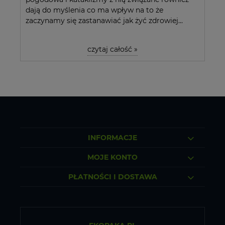
dają do myślenia co ma wpływ na to że
zaczynamy się zastanawiać jak żyć zdrowiej...
czytaj całość »
INFORMACJE
MOJE KONTO
PŁATNOŚCI I DOSTAWA