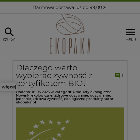
Darmowa dostawa
już od 99,00 zł.
SZUKAJ
MENU
Dlaczego warto
wybierać żywność z
1
certyfikatem BIO?
więcej
Dodano:
16-05-2023
w kategorii:
Produkty ekologiczne
,
Nowinki ekologiczne
,
Zdrowe odżywanie
,
odżywianie
,
jedzenie
,
zdrowa żywność
,
ekologiczne produkty
autor:
ekopaka.pl