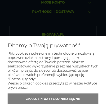
MOJE KONTO
PŁATNOŚCI I DOSTAWA
EKOPAKA.PL
Sklep internetowy ze zdrową żywnością
Dbamy o Twoją prywatność
Osiek 84b, 32-300 Olkusz
Pliki cookies i pokrewne im technologie umożliwiają
poprawne działanie strony i pomagają nam
NIP: 5130281419
dostosować ofertę do Twoich potrzeb. Możesz
zaakceptować wykorzystanie przez nas wszystkich tych
REGON: 523313151
plików i przejść do sklepu lub dostosować użycie
plików do swoich preferencji, wybierając opcję
Tel.:
796 434 468
"Dostosuj zgody".
E-mail:
biuro@ekopaka.pl
Więcej o plikach cookies przeczytasz w naszej Polityce
prywatności.
Zapisz się do 
newslettera
ZAAKCEPTUJ TYLKO NIEZBĘDNE
Zapisz się do newslletera i odbierz 5% rabatu