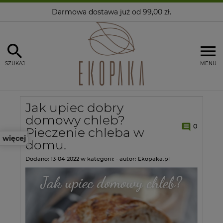
Darmowa dostawa
już od 99,00 zł.
SZUKAJ
MENU
Jak upiec dobry
domowy chleb?
0
Pieczenie chleba w
więcej
domu.
Dodano:
13-04-2022
w kategorii:
-
autor:
Ekopaka.pl