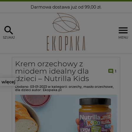
Darmowa dostawa
już od 99,00 zł.
SZUKAJ
MENU
Krem orzechowy z
miodem idealny dla
1
dzieci – Nutrilla Kids
więcej
Dodano:
03-01-2023
w kategorii:
orzechy
,
masło orzechowe
,
dla dzieci
autor:
Ekopaka.pl