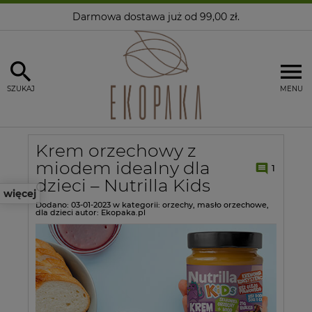
Darmowa dostawa
już od 99,00 zł.
SZUKAJ
MENU
Krem orzechowy z
miodem idealny dla
1
dzieci – Nutrilla Kids
więcej
Dodano:
03-01-2023
w kategorii:
orzechy
,
masło orzechowe
,
dla dzieci
autor:
Ekopaka.pl