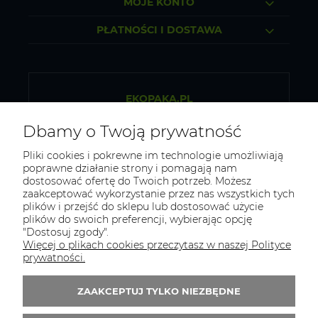
MOJE KONTO
PŁATNOŚCI I DOSTAWA
EKOPAKA.PL
Sklep internetowy ze zdrową żywnością
Dbamy o Twoją prywatność
Osiek 84b, 32-300 Olkusz
Pliki cookies i pokrewne im technologie umożliwiają
poprawne działanie strony i pomagają nam
NIP: 5130281419
dostosować ofertę do Twoich potrzeb. Możesz
zaakceptować wykorzystanie przez nas wszystkich tych
REGON: 523313151
plików i przejść do sklepu lub dostosować użycie
plików do swoich preferencji, wybierając opcję
Tel.:
796 434 468
"Dostosuj zgody".
E-mail:
biuro@ekopaka.pl
Więcej o plikach cookies przeczytasz w naszej Polityce
prywatności.
Zapisz się do 
newslettera
ZAAKCEPTUJ TYLKO NIEZBĘDNE
Zapisz się do newslletera i odbierz 5% rabatu
na pierwsze zakupy