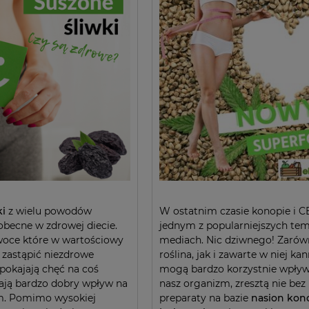
ki
z wielu powodów
W ostatnim czasie konopie i C
becne w zdrowej diecie.
jednym z popularniejszych te
woce które w wartościowy
mediach. Nic dziwnego! Zaró
zastąpić niezdrowe
roślina, jak i zawarte w niej ka
spokajają chęć na coś
mogą bardzo korzystnie wpły
ają bardzo dobry wpływ na
nasz organizm, zresztą nie be
m. Pomimo wysokiej
preparaty na bazie
nasion kon