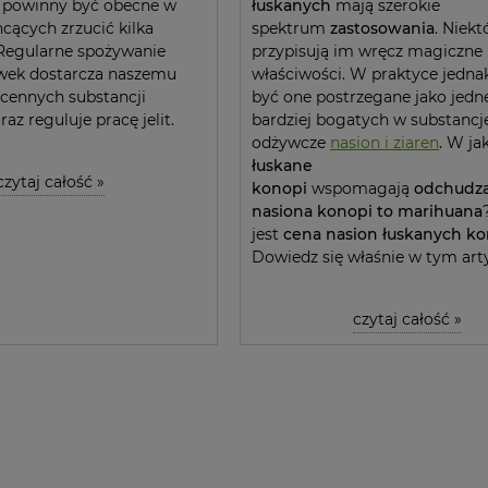
i powinny być obecne w
łuskanych
mają szerokie
hcących zrzucić kilka
spektrum
zastosowania
. Niekt
Regularne spożywanie
przypisują im wręcz magiczne
iwek dostarcza naszemu
właściwości. W praktyce jedn
cennych substancji
być one postrzegane jako jedn
az reguluje pracę jelit.
bardziej bogatych w substancj
odżywcze
nasion i ziaren
. W ja
łuskane
czytaj całość »
konopi
wspomagają
odchudz
nasiona konopi to marihuana
jest
cena nasion łuskanych ko
Dowiedz się właśnie w tym art
czytaj całość »