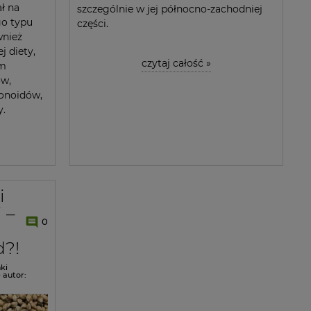
ł na
szczególnie w jej północno-zachodniej
go typu
części.
wnież
 diety,
czytaj całość »
em
w,
onoidów,
y.
i
 –
0
d?!
ki
e
autor: