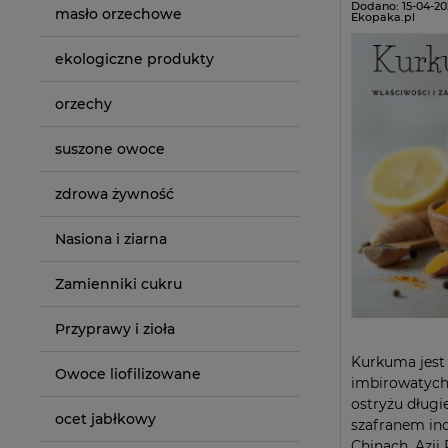
Dodano:
15-04-20
masło orzechowe
Ekopaka.pl
ekologiczne produkty
orzechy
suszone owoce
zdrowa żywność
Nasiona i ziarna
Zamienniki cukru
Przyprawy i zioła
Kurkuma jest 
Owoce liofilizowane
imbirowatych
ostryżu długi
ocet jabłkowy
szafranem ind
Chinach, Azji