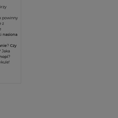
órzy
ak powinny
e z
e
ki
nasiona
anie
?
Czy
? Jaka
nopi
?
ykule!