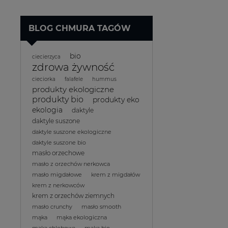
BLOG CHMURA TAGÓW
bio
ciecierzyca
zdrowa żywność
cieciorka
falafele
hummus
produkty ekologiczne
produkty bio
produkty eko
ekologia
daktyle
daktyle suszone
daktyle suszone ekologiczne
daktyle suszone bio
masło orzechowe
masło z orzechów nerkowca
masło migdałowe
krem z migdałów
krem z nerkowców
krem z orzechów ziemnych
masło crunchy
masło smooth
mąka
mąka ekologiczna
mąka chlebowa
mąka bio