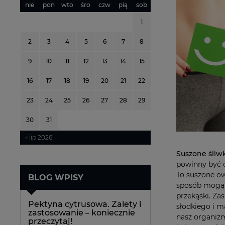
nie
pon
wto
śro
czw
pią
sob
1
2
3
4
5
6
7
8
9
10
11
12
13
14
15
16
17
18
19
20
21
22
23
24
25
26
27
28
29
30
31
« lip 2026
Suszone śliw
powinny być o
To suszone o
BLOG WPISY
sposób mogą 
przekąski. Za
Pektyna cytrusowa. Zalety i
słodkiego i m
zastosowanie – koniecznie
nasz organiz
przeczytaj!