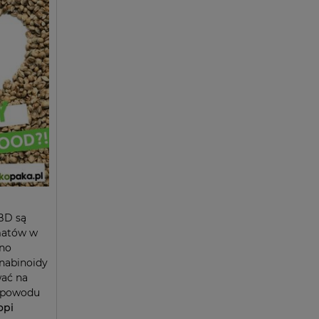
BD są
matów w
wno
nnabinoidy
wać na
z powodu
opi