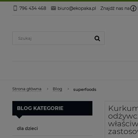
796 434 468
biuro@ekopaka.pl
Znajdź nas na
Strona główna
Blog
superfoods
Kurkuma
BLOG KATEGORIE
odżywc
właściw
dla dzieci
zastos