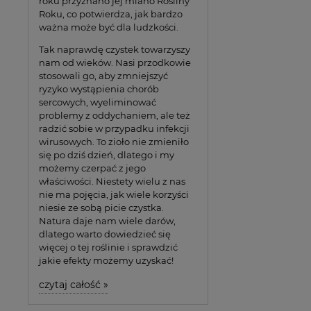
roku przyznano jej miano Rośliny
Roku, co potwierdza, jak bardzo
ważna może być dla ludzkości.
Tak naprawdę czystek towarzyszy
nam od wieków. Nasi przodkowie
stosowali go, aby zmniejszyć
ryzyko wystąpienia chorób
sercowych, wyeliminować
problemy z oddychaniem, ale też
radzić sobie w przypadku infekcji
wirusowych. To zioło nie zmieniło
się po dziś dzień, dlatego i my
możemy czerpać z jego
właściwości. Niestety wielu z nas
nie ma pojęcia, jak wiele korzyści
niesie ze sobą picie czystka.
Natura daje nam wiele darów,
dlatego warto dowiedzieć się
więcej o tej roślinie i sprawdzić
jakie efekty możemy uzyskać!
czytaj całość »