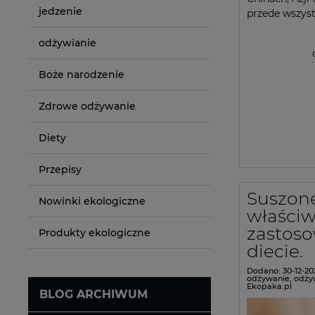
jedzenie
przede wszyst
odżywianie
Boże narodzenie
Zdrowe odżywanie
Diety
Przepisy
Suszone
Nowinki ekologiczne
właściw
zastos
Produkty ekologiczne
diecie.
Dodano:
30-12-20
odżywanie
,
odży
Ekopaka.pl
BLOG ARCHIWUM