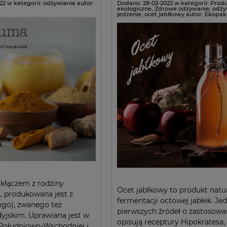
22
w kategorii:
odżywianie
autor:
Dodano:
28-02-2022
w kategorii:
Prod
ekologiczne
,
Zdrowe odżywanie
,
odży
jedzenie
,
ocet jabłkowy
autor:
Ekopak
kłączem z rodziny
Ocet jabłkowy to produkt natu
, produkowana jest z
fermentacji octowej jabłek. Jed
ego), zwanego też
pierwszych źródeł o zastosowa
yjskim. Uprawiana jest w
opisują receptury Hipokratesa,
 Południowo-Wschodniej i