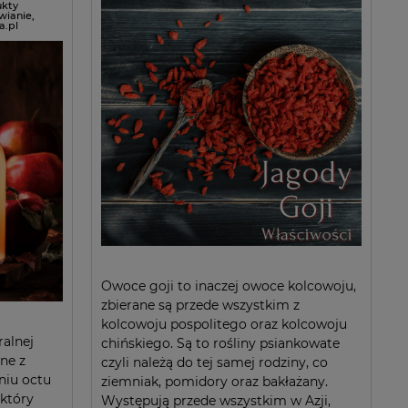
ukty
wianie
,
a.pl
Owoce goji to inaczej owoce kolcowoju,
zbierane są przede wszystkim z
kolcowoju pospolitego oraz kolcowoju
ralnej
chińskiego. Są to rośliny psiankowate
ne z
czyli należą do tej samej rodziny, co
niu octu
ziemniak, pomidory oraz bakłażany.
 który
Występują przede wszystkim w Azji,