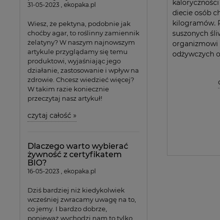
kalorycznośc
31-05-2023 , ekopaka.pl
diecie osób c
kilogramów. 
Wiesz, że pektyna, podobnie jak
suszonych śl
choćby agar, to roślinny zamiennik
żelatyny? W naszym najnowszym
organizmowi 
artykule przyglądamy się temu
odżywczych or
produktowi, wyjaśniając jego
działanie, zastosowanie i wpływ na
zdrowie. Chcesz wiedzieć więcej?
W takim razie koniecznie
przeczytaj nasz artykuł!
czytaj całość »
Dlaczego warto wybierać
żywność z certyfikatem
BIO?
16-05-2023 , ekopaka.pl
Dziś bardziej niż kiedykolwiek
wcześniej zwracamy uwagę na to,
co jemy. I bardzo dobrze,
ponieważ wychodzi nam to tylko