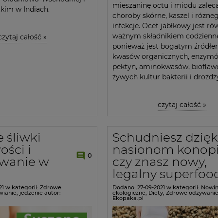
mieszaninę octu i miodu zaleca
kim w Indiach.
choroby skórne, kaszel i różne
infekcje. Ocet jabłkowy jest ró
ważnym składnikiem codziennej
czytaj całość »
ponieważ jest bogatym źródł
kwasów organicznych, enzymó
pektyn, aminokwasów, bioflaw
żywych kultur bakterii i drożdż
czytaj całość »
 śliwki
Schudniesz dzięk
ości i
nasionom konopi
0
owanie w
czy znasz nowy,
legalny superfoo
21
w kategorii:
Zdrowe
Dodano:
27-09-2021
w kategorii:
Nowin
wianie
,
jedzenie
autor:
ekologiczne
,
Diety
,
Zdrowe odżywani
Ekopaka.pl