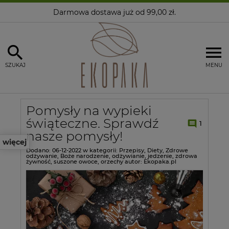
Darmowa dostawa
już od 99,00 zł.
SZUKAJ
MENU
Pomysły na wypieki
świąteczne. Sprawdź
1
nasze pomysły!
więcej
Dodano:
06-12-2022
w kategorii:
Przepisy
,
Diety
,
Zdrowe
odżywanie
,
Boże narodzenie
,
odżywianie
,
jedzenie
,
zdrowa
żywność
,
suszone owoce
,
orzechy
autor:
Ekopaka.pl