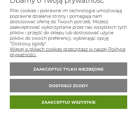
Dbamy o Twoją prywatność
Osiek 84b, 32-300 Olkusz
Pliki cookies i pokrewne im technologie umożliwiają
poprawne działanie strony i pomagają nam
NIP: 5130281419
dostosować ofertę do Twoich potrzeb. Możesz
zaakceptować wykorzystanie przez nas wszystkich tych
REGON: 523313151
plików i przejść do sklepu lub dostosować użycie
plików do swoich preferencji, wybierając opcję
Tel.:
796 434 468
"Dostosuj zgody".
E-mail:
biuro@ekopaka.pl
Więcej o plikach cookies przeczytasz w naszej Polityce
prywatności.
Zapisz się do 
newslettera
ZAAKCEPTUJ TYLKO NIEZBĘDNE
Zapisz się do newslletera i odbierz 5% rabatu
na pierwsze zakupy
DOSTOSUJ ZGODY
ZAAKCEPTUJ WSZYSTKIE
© 2026 ekopaka.pl. Wszelkie prawa zastrzeżone.
Styl graficzny ShopGadget.pl
Sklep internetowy
Shoper Premium