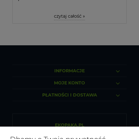
czytaj całość »
INFORMACJE
MOJE KONTO
PŁATNOŚCI I DOSTAWA
EKOPAKA.PL
Sklep internetowy ze zdrową żywnością