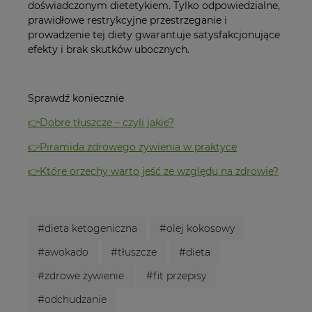
doświadczonym dietetykiem. Tylko odpowiedzialne,
prawidłowe restrykcyjne przestrzeganie i
prowadzenie tej diety gwarantuje satysfakcjonujące
efekty i brak skutków ubocznych.
Sprawdź koniecznie
👉Dobre tłuszcze – czyli jakie?
👉Piramida zdrowego żywienia w praktyce
👉Które orzechy warto jeść ze względu na zdrowie?
#dieta ketogeniczna
#olej kokosowy
#awokado
#tłuszcze
#dieta
#zdrowe żywienie
#fit przepisy
#odchudzanie