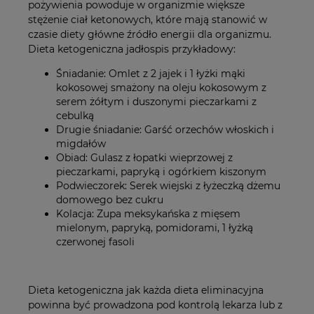
pożywienia powoduje w organizmie większe
stężenie ciał ketonowych, które mają stanowić w
czasie diety główne źródło energii dla organizmu.
Dieta ketogeniczna jadłospis przykładowy:
Śniadanie: Omlet z 2 jajek i 1 łyżki mąki
kokosowej smażony na oleju kokosowym z
serem żółtym i duszonymi pieczarkami z
cebulką
Drugie śniadanie: Garść orzechów włoskich i
migdałów
Obiad: Gulasz z łopatki wieprzowej z
pieczarkami, papryką i ogórkiem kiszonym
Podwieczorek: Serek wiejski z łyżeczką dżemu
domowego bez cukru
Kolacja: Zupa meksykańska z mięsem
mielonym, papryką, pomidorami, 1 łyżką
czerwonej fasoli
Dieta ketogeniczna jak każda dieta eliminacyjna
powinna być prowadzona pod kontrolą lekarza lub z