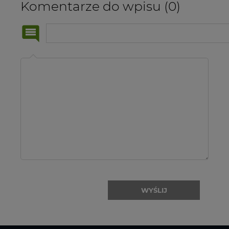
Komentarze do wpisu (0)
Imię
i
nazwisko:
WYŚLIJ